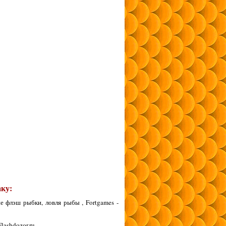
ку:
е флэш рыбки, ловля рыбы , Fortgames -
Flashdozor.ru