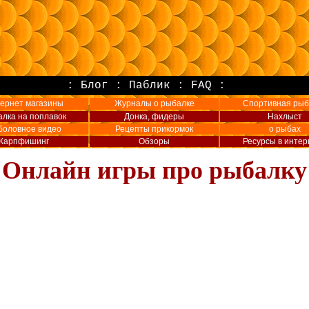
:
Блог
:
Паблик
:
FAQ
:
ернет магазины
Журналы о рыбалке
Спортивная рыб
лка на поплавок
Донка, фидеры
Нахлыст
боловное видео
Рецепты прикормок
о рыбах
Карпфишинг
Обзоры
Ресурсы в интер
Онлайн игры про рыбалку
U-nat.ru - портал Екатеринбурга об активном отдыхе: рыбалка
велопрогулки, экстрим