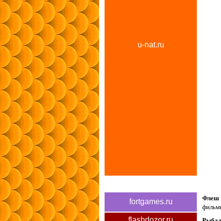
u-nat.ru
Флеш 
fortgames.ru
фильм
Рыбалк
flashdozor.ru