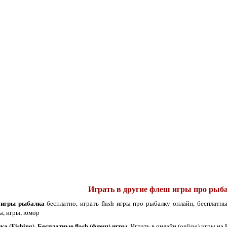
Играть в другие флеш игры про рыба
игры рыбалка
бесплатно, играть flash игры про рыбалку онлайн, бесплатны
ы, игры, юмор
а (Fishing). Бесплатные flash (флеш) игры
. Играть в онлайн (online) игры на 