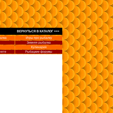
ВЕРНУТЬСЯ В КАТАЛОГ >>>
алка
Игры про рыбалку
Зимняя рыбалка
Кулинария
нете
Рыбацкие форумы
, охота, туризм, пикники,