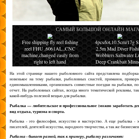
САМЫЙ БОЛЬШОЙ ОНЛАЙН МАГАЗ
Free shipping fly reel fishing
4pcs/lot,10.5cm/17g S
reel FHU ,6061AL.,CNC
2.5m Mad Diver Fish
machine,changed easily from
Wobblers Saltwater L
right to left hand
Deep Crankbait Min
На этой странице нашего рыболовного сайта представлена подборка
новенькое на тему рыбалки, рыболовных снастей, приманок, прикор
единомышленниками, организовать совместные поездки на рыбалки, по
отчет. На рыболовных сайтах, всегда много тематической рекламы, т
какой-нибудь полезной вещью для рыбалки.
Рыбалка — любительское и профессиональное (можно заработать день
вид отдыха, туризма и спорта.
Рыбалка - это философия, искусство и мастерство. А еще рыбалка - 
писателей, деятелей искусства, народного творчества, а так же бизнесмен
Рыбалка - бывает разной, так к примеру, рыбалку различают: