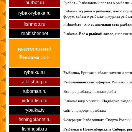
burbot.ru
Бурбот - Рыболовный портал о рыбалке 
журнал о рыбалке
Рыбалка,
, новости р
rybak-rybaka.ru
форум, сайты о рыбалке и журнал рыбалк
социальная сеть рыбак
fishmob.ru
Fishmob.ru - это
Всё о рыбной ловле
realfisher.net
Рыбалка.
, снаряжен
ВНИМАНИЕ!
Реклама >>>
Рыбалка,
rybalku.ru
Русская рыбалка зимняя и лет
Рыболовный сайт и форум
all-fishing.ru
. Рыбалка и 
ruboman.ru
Все про рыбалку и ловлю рыбы
Подборка видео 
video-fish.ru
Рыбалка видео онлайн.
rybalka.tv
сайт о природе и рыбалке
fishingplanet.ru
Федерация Рыболовного Спорта России. 
Рыбалка в Новосибирске, в Сибири, р
fishingsib.ru