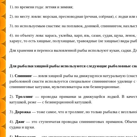
1). по времени года: летняя и зимняя;
2). по месту ловли: морская, пресноводная (речная, озёрная), с лодки или 
3). по используемым снастям: на поплавок, доннкой, спиннингом, нахлыс
4). по объекту лова: карась, уклейка, карп, язь, сазан, судак, щука, лено
хариус, то есть хищные, полухищные, травоядные (не хищные) виды рыб 
Для хранения и переноса выловленной рыбы используют кукан, садки. Д
Для рыбалки хищной рыбы используются следующие рыболовные сна
Спиннинг
1).
— ловля хищной рыбы на движущуюся натуральную (снасточ
рыболовной снасти используется специальное спиннинговое удилище с
спиннинговые катушки, мультипликаторы или безинерционные.
Троллинг
2).
— проводка приманки за движущейся лодкой. В качест
катушкой, реже — с безинерционной катушкой.
Дорожка
3).
— тоже самое, что и троллинг, но только рыбалка с весельно
Джиг
4).
— это ступенчатая проводка спиннинговых приманок. Обычно 
судака и щуки.
Микроджиг
5).
— это ступенчатая проводка приманки маленького веса (от