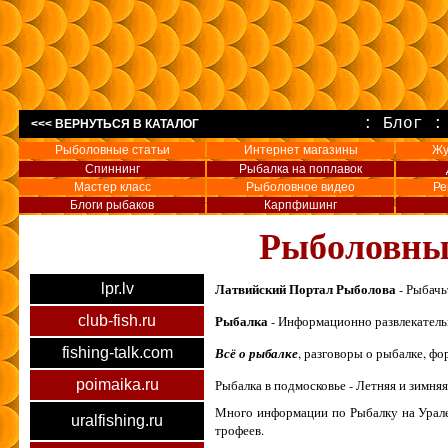
:
Блог
<<< ВЕРНУТЬСЯ В КАТАЛОГ
Рыболовные статьи
Интернет магазины
Жу
Спиннинг
Рыбалка на поплавок
Мастер класс
Рыболовное видео
Ре
Блоги рыбаков
Карпфишинг
Рыболовные
Латвийский Портал Рыболова
lpr.lv
- Рыбачь
Рыбалка
club-fish.ru
- Информационно развлекатель
fishing-talk.com
Всё о рыбалке
, разговоры о рыбалке, фо
poimaika.ru
Рыбалка в подмосковье - Летняя и зимня
Много информации по Рыбалку на Урале
uralfishing.ru
трофеев.