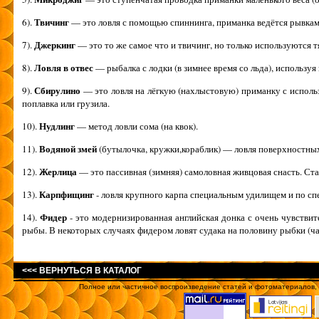
Твичинг
6).
— это ловля с помощью спиннинга, приманка ведётся рывками
Джеркинг
7).
— это то же самое что и твичинг, но только используются
Ловля в отвес
8).
— рыбалка с лодки (в зимнее время со льда), использу
Сбирулино
9).
— это ловля на лёгкую (нахлыстовую) приманку с испол
поплавка или грузила.
Нудлинг
10).
— метод ловли сома (на квок).
Водяной змей
11).
(бутылочка, кружки,кораблик) — ловля поверхностны
Жерлица
12).
— это пассивная (зимняя) самоловная живцовая снасть. Ст
Карпфищинг
13).
- ловля крупного карпа специальным удилищем и по сп
Фидер
14).
- это модернизированная английская донка с очень чувстви
рыбы. В некоторых случаях фидером ловят судака на половину рыбки (ч
<<< ВЕРНУТЬСЯ В КАТАЛОГ
Полное или частичное воспроизведение статей и фотоматериалов, о