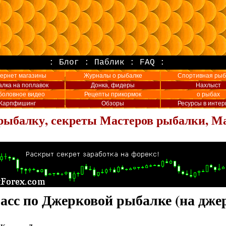
:
Блог
:
Паблик
:
FAQ
:
ернет магазины
Журналы о рыбалке
Спортивная рыб
лка на поплавок
Донка, фидеры
Нахлыст
боловное видео
Рецепты прикормок
о рыбах
Карпфишинг
Обзоры
Ресурсы в интер
рыбалку, секреты Мастеров рыбалки, М
асс по Джерковой рыбалке (на джер