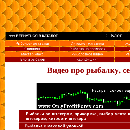
:
Блог
<<< ВЕРНУТЬСЯ В КАТАЛОГ
Рыболовные статьи
Интернет магазины
Жу
Спиннинг
Рыбалка на поплавок
Мастер класс
Рыболовное видео
Ре
Блоги рыбаков
Карпфишинг
Видео про рыбалку, с
Рыбалки со штекером, прикормка, выбор места 
штекером, хитрости штекера
Рыбалка с маховой удочкой