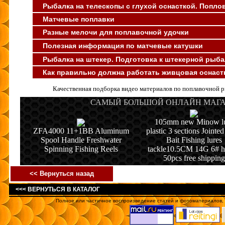
Рыбалка
на телескопы с глухой оснасткой. Попло
Матчевые поплавки
Разные мелочи для поплавочной удочки
Полезная информация по матчевые катушки
Рыбалка на штекер. Подготовка к штекерной рыба
Как правильно должна работать живцовая оснаст
Качественная подборка видео материалов по поплавочной ры
САМЫЙ БОЛЬШОЙ ОНЛАЙН МАГАЗ
105mm new Minow l
ZFA4000 11+1BB Aluminum
plastic 3 sections Jointe
Spool Handle Freshwater
Bait Fishing lures
Spinning Fishing Reels
tackle10.5CM 14G 6# 
50pcs free shipping
<< Вернуться назад
<<< ВЕРНУТЬСЯ В КАТАЛОГ
Полное или частичное воспроизведение статей и фотоматериалов, о