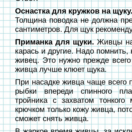
Оснастка для кружков на щуку
Толщина поводка не должна пр
сантиметров. Для щук рекоменд
Приманка для щуки.
Живцы нас
карась и другие. Надо помнить, 
живец. Это нужно прежде всего 
живца лучше клюет щука.
При насадке живца чаще всего 
рыбки впереди спинного пл
тройника с захватом тонкого 
крючком только кожу живца, пот
сможет снять живца.
В жаркое время живцы, за искл