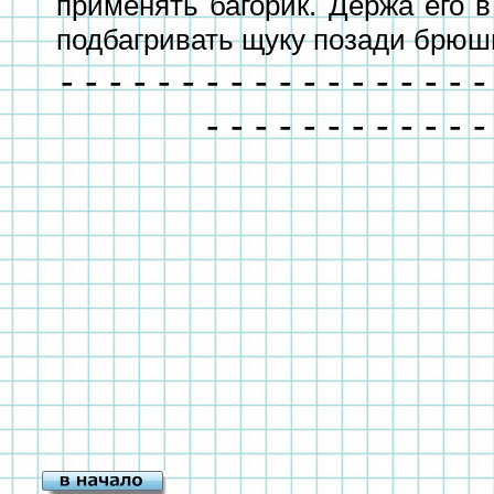
применять багорик. Держа его в
подбагривать щуку позади брюш
- - - - - - - - - - - - - - - - - -
- - - - - - - - - - - -