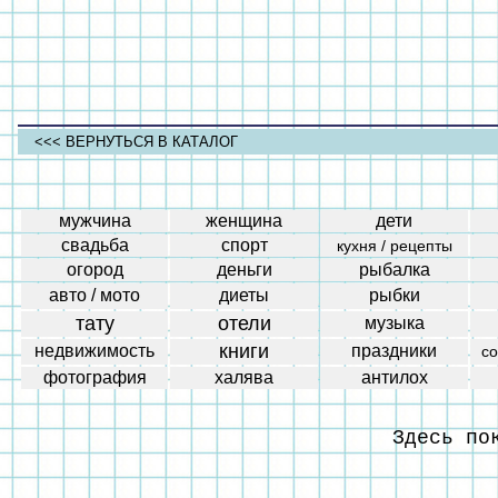
<<< ВЕРНУТЬСЯ В КАТАЛОГ
мужчина
женщина
дети
свадьба
спорт
кухня / рецепты
огород
деньги
рыбалка
авто / мото
диеты
рыбки
тату
отели
музыка
книги
недвижимость
праздники
с
фотография
халява
антилох
Здесь по