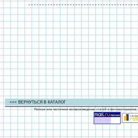
- - - - - - - - - - - - - - - - - - - - - - - - - - - - - - - - - - - - - - - -
<<< ВЕРНУТЬСЯ В КАТАЛОГ
Полное или частичное воспроизведение статей и фотоматериалов, о